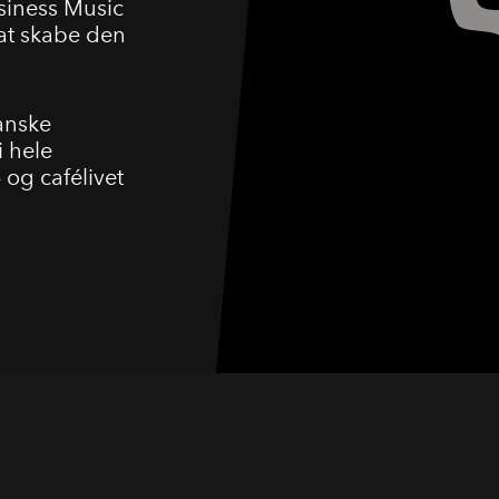
usiness Music
 at skabe den
anske
 hele
 og cafélivet