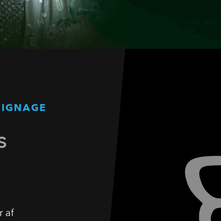
SIGNAGE
s
 af