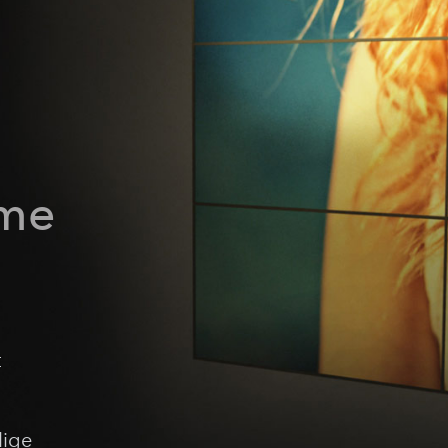
rme
t
lige