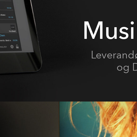
Musi
Leverandø
og D