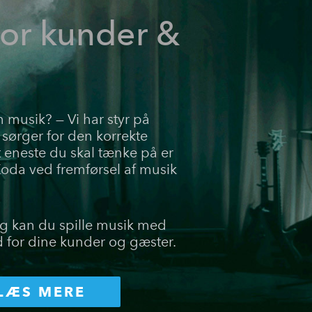
for kunder &
n musik? — Vi har styr på
 sørger for den korrekte
t eneste du skal tænke på er
Koda ved fremførsel af musik
g kan du spille musik med
 for dine kunder og gæster.
LÆS MERE