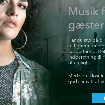
Musik 
gæster
Har du styr på di
rettighederne og
rapportering. De
indberetning til 
offentligt.
Med vores løsnin
god samvittighed